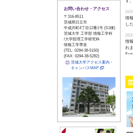
す
お問い合わせ・アクセス
202
〒316-8511
情
茨城県日立市
した
中成沢町4丁目12番1号 (S1棟)
茨城大学 工学部 情報工学科
202
/大学院理工学研究科
情報
情報工学専攻
れまし
(TEL: 0294-38-5150)
Fu
(FAX: 0294-38-5282)
茨城大学アクセス案内・
202
キャンパスMAP
情
革
発
202
情報
た．
202
情
手