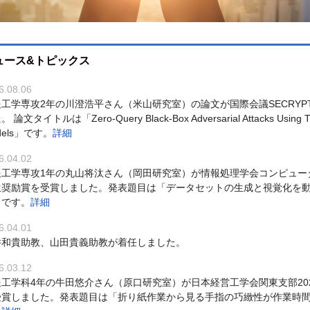
ュース&トピックス
6.08.06
工学専攻2年の川澄浩平さん（米山研究室）の論文が国際会議SECRYPT2026の
 論文タイトルは「Zero-Query Black-Box Adversarial Attacks Using Transf
dels」です。
詳細
6.04.02
報工学専攻1年の丸山将汰さん（岡田研究室）が情報処理学会コンピュータ
生奨励賞を受賞しました。発表題目は「データセットの生成と視覚化を動
」です。
詳細
6.04.01
井和貴助教、山田貴義助教が着任しました。
6.03.12
報工学科4年の牛田悠介さん（原口研究室）が日本経営工学会関東支部20
受賞しました。発表題目は「折り紙作業から見る手指の巧緻性が作業時