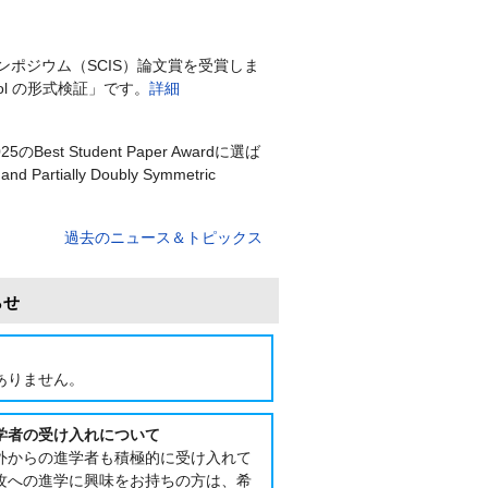
ポジウム（SCIS）論文賞を受賞しま
otocol の形式検証」です。
詳細
 Student Paper Awardに選ば
 Partially Doubly Symmetric
過去のニュース＆トピックス
れた電子情報通信学会通信ソサイエティ
スター賞（若手部門）を受賞しました．
らせ
K方式のSER特性評価」です．
詳細
st Paper Awardに選ばれまし
ありません。
す．
詳細
学者の受け入れについて
学会令和7年度春季学術講演会にて若
外からの進学者も積極的に受け入れて
カラー変換―入力情報の追加による改
攻への進学に興味をお持ちの方は、希