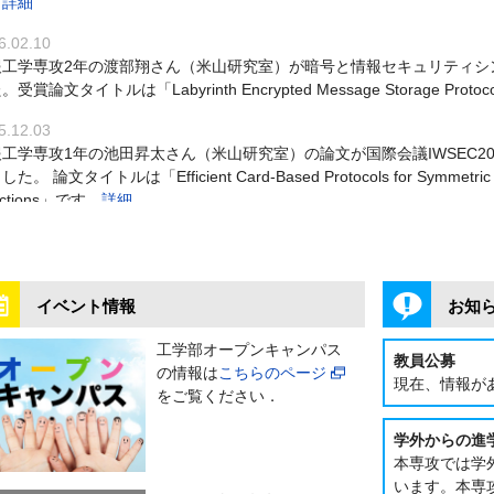
。
詳細
6.02.10
報工学専攻2年の渡部翔さん（米山研究室）が暗号と情報セキュリティシン
。受賞論文タイトルは「Labyrinth Encrypted Message Storage Pr
5.12.03
工学専攻1年の池田昇太さん（米山研究室）の論文が国際会議IWSEC2025のBest
た。 論文タイトルは「Efficient Card-Based Protocols for Symmetric and
nctions」です。
詳細
5.11.11
報工学専攻の川瀬 雄也さん（小澤研究室）が2025年9月29日に開催さ
新的無線通信技術に関する横断型研究会（MIKA2025）にて、最優秀ポ
イベント情報
お知
表題目は「室内可視光通信における受信機移動を考慮したOOK方式とGSS
工学部オープンキャンパス
5.09.24
教員公募
の情報は
こちらのページ
工学専攻1年の池田昇太さん（米山研究室）の論文が国際会議TAMC2025のBe
現在、情報が
をご覧ください．
論文タイトルは「How to Play Mastermind without Game Master」で
5.08.25
学外からの進
報工学専攻1年の藤原羽沙さん（外岡研究室）が日本リモートセンシング
本専攻では学
奨励賞を受賞しました．発表題目は「MODIS夜間熱赤外画像の疑似可視
います。本専