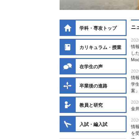
ニ
学科・専攻トップ
202
情報
カリキュラム・授業
した。
Mo
在学生の声
202
情
学
卒業後の進路
案
202
教員と研究
金
202
入試・編入試
情
を