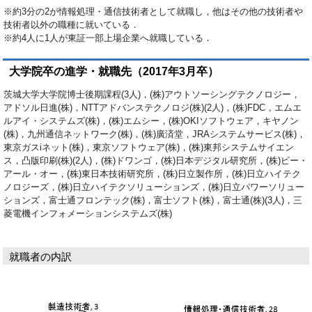
※約3分の2が情報処理・通信技術者として就職し，他はその他の技術者や
技術者以外の職種に就いている．
※約4人に1人が東証一部上場企業へ就職している．
大学院卒の進学・就職先（2017年3月卒）
茨城大学大学院博士後期課程(3人)，(株)アウトソーシングテクノロジー，
アドソル日進(株)，NTTアドバンステクノロジ(株)(2人)，(株)FDC，エムエ
ルアイ・システムズ(株)，(株)エムシー，(株)OKIソフトウェア，キヤノン
(株)，九州通信ネットワーク(株)，(株)廣済堂，JRAシステムサービス(株)，
東京ガスiネット(株)，東京ソフトウェア(株)，(株)東邦システムサイエン
ス，凸版印刷(株)(2人)，(株)ドワンゴ，(株)日本デジタル研究所，(株)ピー・
アール・オー，(株)東日本技術研究所，(株)日立製作所，(株)日立ハイテク
ノロジーズ，(株)日立ハイテクソリューションズ，(株)日立パワーソリュー
ションズ，富士通フロンテック(株)，富士ソフト(株)，富士通(株)(3人)，三
菱電機インフォメーションシステムズ(株)
就職者の内訳