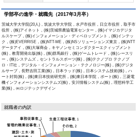
学部卒の進学・就職先（2017年3月卒）
茨城大学大学院(20人)，筑波大学大学院，水戸市役所，日立市役所，取手市
役所，(株)アイネット，(株)茨城県農協電算センター，(株)イマジカデジタ
ルスケープ，(株)インフォメーション・ディベロップメント，(株)インテッ
ク，(株)EVERRISE，(株)NTT-ME，(株)NSソリューションズ東京，(株)NTT
データアイ，(株)大塚商会，キヤノンセミコンダクターエクィップメント
(株)，教育開発出版(株)，(株)群馬銀行，(株)ゲームトレード，(株)シースリ
ー，(株)システムズ，セントラルスポーツ(株)，(株)テクノプロ テクノプ
ロ・IT社，デジタル・インフォメーション・テクノロジー(株)，(株)デジタ
ルサーブ，長野吉田工業(株)，日本ラッド(株)，日本システム技術(株)，ハ
ート封筒(株)，(株)東日本技術研究所，(株)東日本学院，ポート(株)，三菱電
機インフォメーションシステムズ(株)，安川情報システム(株)，理想科学工
業(株)，㈱ロジテックデザイン
就職者の内訳